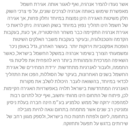
אשר נעודו להמיר אנרגיה, ואף לאגור אותה. אגירת חשמל
מאפשרת שימוש באותה אנרגיה לצרכים שונים, על פי צרכי השוק.
חלק משיטות האגירה הינן נפוצות במיוחד וחלק פחות, אך אגירה
של חשמל הינו תהליך נפוץ במיוחד בשוק האנרגיה. ניתן לראות כי
אגירת אנרגיה התקיימה כבר משחר ההיסטוריה, אך כעת, בעקבות
הקדמה והטכנולוגיה, ובעיקר בעקבות משבר האלקים השיטות
הופכות אפקטביות וירוקות יותר. בעשור האחרון, גדל באופן ניכר
ומשמעותי הצורך בשימור אנרגיה במשקל החשמל בישראל, כאשר
השאיפה המרכזית והמהותית ביותר היא להפחית את פליטת גזי
החממה, ולעבור לאנרגיות מתחדשות. ירידת המחירים של אגירת
החשמל בשנים האחרונות, בעיקר של הסוללות, הפכו את התהליך
לכדאי במיוחד, בהשוואה לעבר. היכולת לשלב את מקורות
האנרגיה המתחדשות בישראל תלויה באפשרויות האגירה הקיימות.
לכן, פיתוח של התחום הינו מהותי וחשוב, ואף יכול לתרום רבות
למהפכה ירוקה של ממש. טלמניע בע״מ הינה חברה בעלת ניסיון
ומוניטין רב שנים אשר מתמחה בתחום וגאה להיות מובילה
בתחומה, ליזום ולפתח תחנות כוח בישראל, ולספק מגוון רחב של
שירותים בדגש על תפעול ותחזוקה.